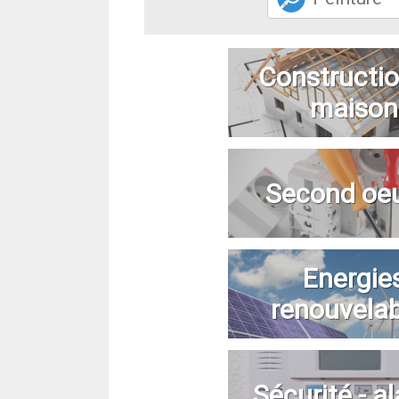
Constructio
maison
Second oe
Energie
renouvela
Sécurité - a