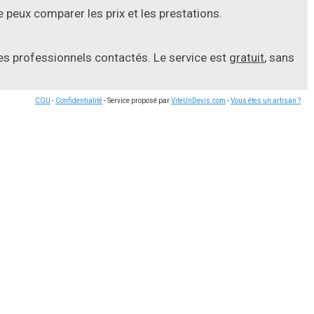
 peux comparer les prix et les prestations.
les professionnels contactés. Le service est
gratuit
, sans
CGU
-
Confidentialité
- Service proposé par
ViteUnDevis.com
-
Vous êtes un artisan ?