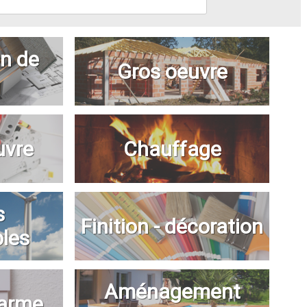
n de
Gros oeuvre
uvre
Chauffage
s
Finition - décoration
bles
Aménagement
larme