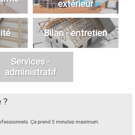
extérieur
ité
Bilan - entretien
Services -
administratif
 ?
professionnels. Ça prend 5 minutes maximum.