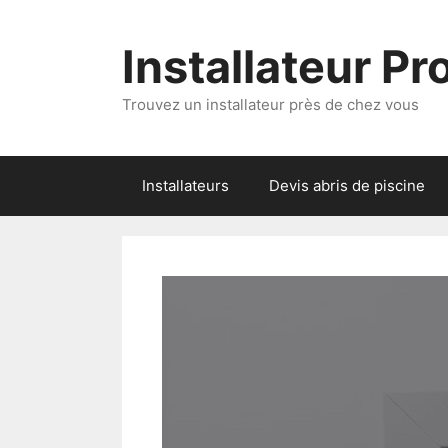
Aller
au
Installateur P
contenu
Trouvez un installateur près de chez vous
Installateurs
Devis abris de piscine