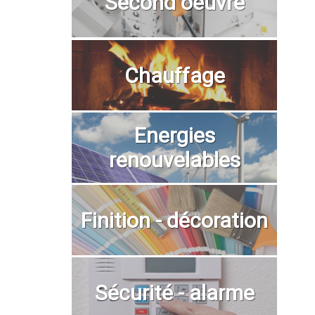
Second oeuvre
Chauffage
Energies
renouvelables
Finition - décoration
Sécurité - alarme