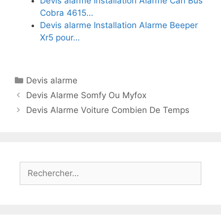
Devis alarme Installation Alarme Can Bus
Cobra 4615…
Devis alarme Installation Alarme Beeper
Xr5 pour…
Catégories
Devis alarme
Devis Alarme Somfy Ou Myfox
Devis Alarme Voiture Combien De Temps
Rechercher :