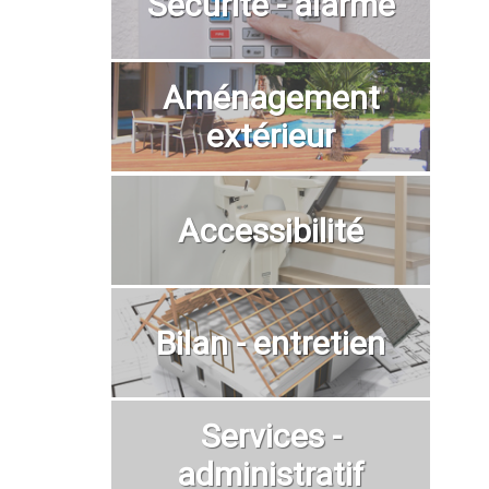
Sécurité - alarme
Aménagement
extérieur
Accessibilité
Bilan - entretien
Services -
administratif