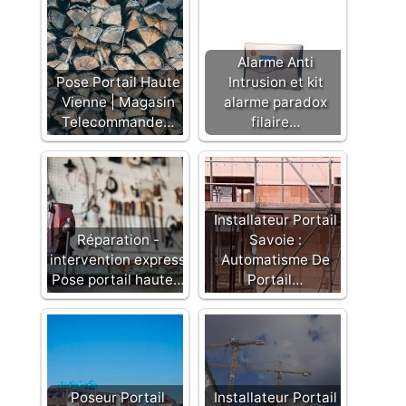
Alarme Anti
Pose Portail Haute
Intrusion et kit
Vienne | Magasin
alarme paradox
Telecommande…
filaire…
Installateur Portail
Réparation -
Savoie :
intervention express
Automatisme De
Pose portail haute…
Portail…
Poseur Portail
Installateur Portail