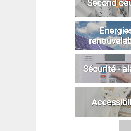
Second oe
Energie
renouvela
Sécurité - a
Accessibil