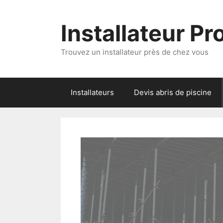
Aller
au
Installateur P
contenu
Trouvez un installateur près de chez vous
Installateurs
Devis abris de piscine