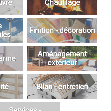
uvre
Chauffage
s
Finition - décoration
bles
Aménagement
larme
extérieur
ité
Bilan - entretien
Services -