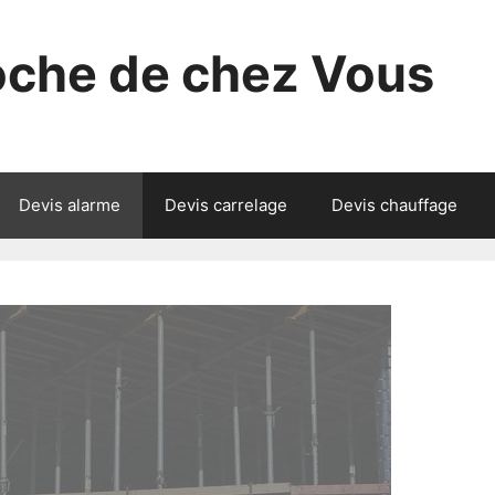
roche de chez Vous
Devis alarme
Devis carrelage
Devis chauffage