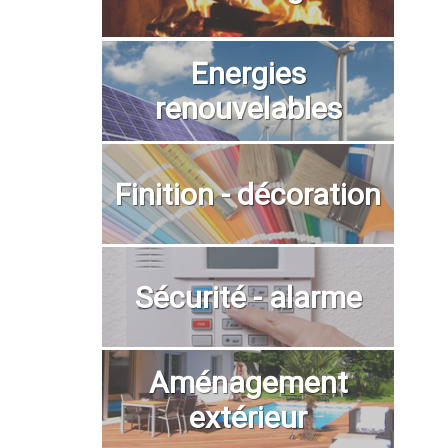
Energies
renouvelables
Finition - décoration
Sécurité - alarme
Aménagement
extérieur