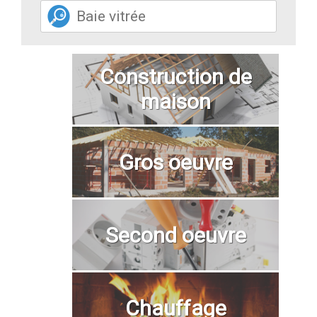
Construction de
maison
Gros oeuvre
Second oeuvre
Chauffage