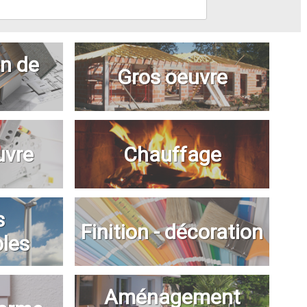
n de
Gros oeuvre
uvre
Chauffage
s
Finition - décoration
bles
Aménagement