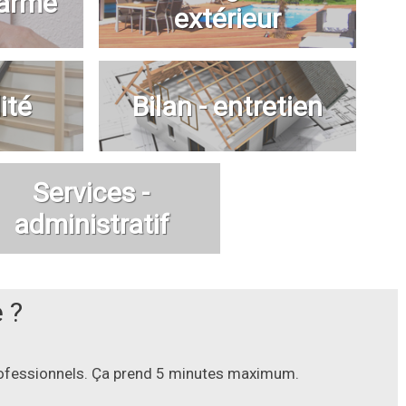
larme
extérieur
ité
Bilan - entretien
Services -
administratif
 ?
professionnels. Ça prend 5 minutes maximum.