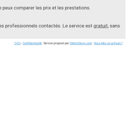
 peux comparer les prix et les prestations.
les professionnels contactés. Le service est
gratuit
, sans
CGU
-
Confidentialité
- Service proposé par
ViteUnDevis.com
-
Vous êtes un artisan ?