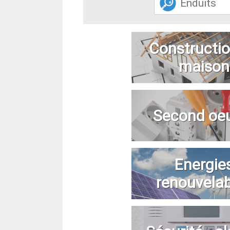
Constructio
maison
Second oe
Energie
renouvela