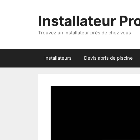
Aller
au
Installateur P
contenu
Trouvez un installateur près de chez vous
Installateurs
Devis abris de piscine