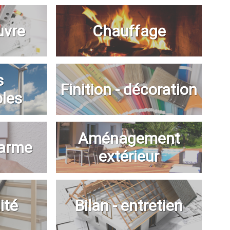
uvre
Chauffage
s
Finition - décoration
bles
Aménagement
larme
extérieur
ité
Bilan - entretien