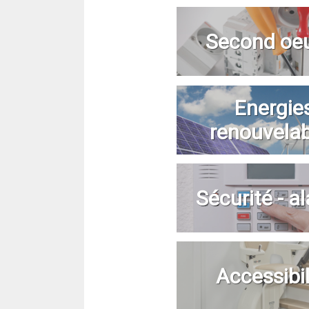
Second oe
Energie
renouvela
Sécurité - a
Accessibil