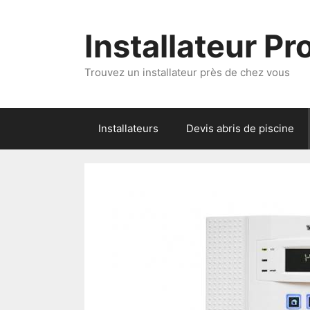
Aller
au
Installateur P
contenu
Trouvez un installateur près de chez vous
Installateurs
Devis abris de piscine