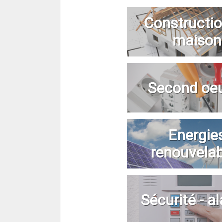
Constructio
maison
Second oe
Energie
renouvela
Sécurité - a