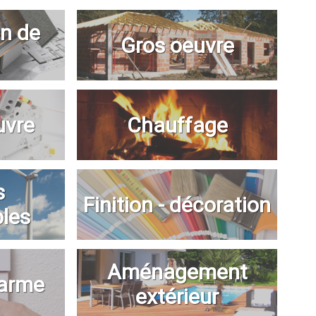
n de
Gros oeuvre
uvre
Chauffage
s
Finition - décoration
bles
Aménagement
larme
extérieur