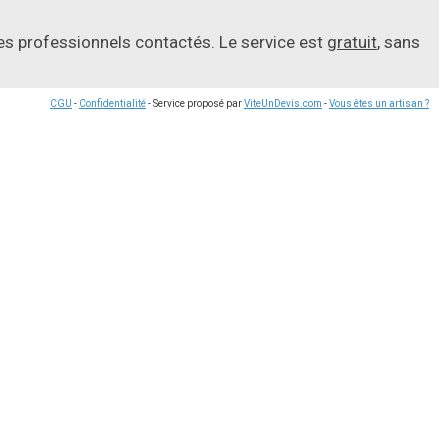
les professionnels contactés. Le service est
gratuit
, sans
CGU
-
Confidentialité
- Service proposé par
ViteUnDevis.com
-
Vous êtes un artisan ?