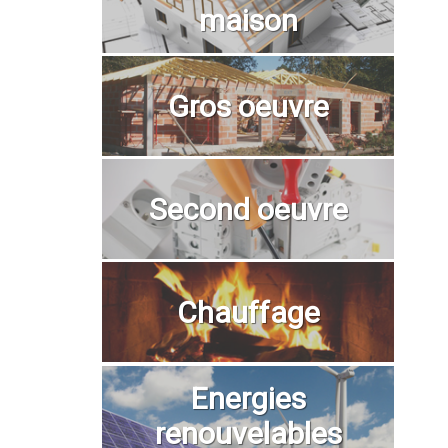
maison
Gros oeuvre
Second oeuvre
Chauffage
Energies
renouvelables