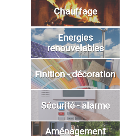
Chauffage
Energies
renouvelables
Finition - décoration
Sécurité - alarme
Aménagement