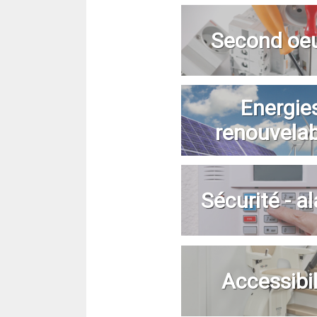
Second oe
Energie
renouvela
Sécurité - a
Accessibil