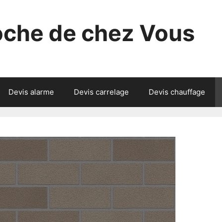
roche de chez Vous
Devis alarme
Devis carrelage
Devis chauffage