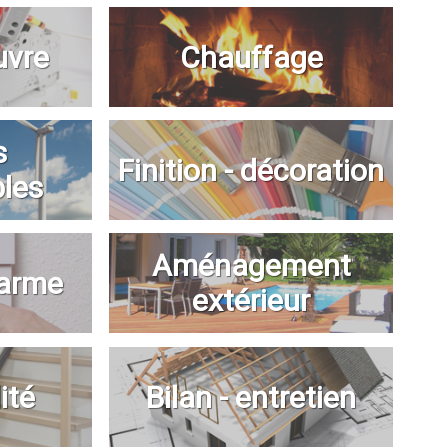
uvre
Chauffage
s
Finition - décoration
bles
Aménagement
larme
extérieur
ité
Bilan - entretien