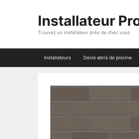
Aller
au
Installateur P
contenu
Trouvez un installateur près de chez vous
Installateurs
Devis abris de piscine